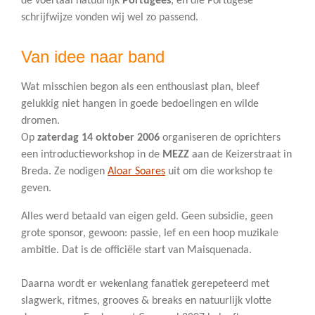
de voertaal natuurlijk
Portugees
, en die Portugese
schrijfwijze vonden wij wel zo passend.
Van idee naar band
Wat misschien begon als een enthousiast plan, bleef
gelukkig niet hangen in goede bedoelingen en wilde
dromen.
Op
zaterdag 14 oktober 2006
organiseren de oprichters
een introductieworkshop in de
MEZZ
aan de Keizerstraat in
Breda. Ze nodigen
Aloar Soares
uit om die workshop te
geven.
Alles werd betaald van eigen geld. Geen subsidie, geen
grote sponsor, gewoon: passie, lef en een hoop muzikale
ambitie. Dat is de officiële start van Maisquenada.
Daarna wordt er wekenlang fanatiek gerepeteerd met
slagwerk, ritmes, grooves & breaks en natuurlijk vlotte