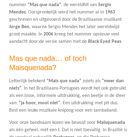
nummer
“Mas que nada”
, de wereldhit van
Sergio
Mendes
. Oorspronkelijk werd het nummer al in
1963
geschreven en uitgevoerd door de Braziliaanse muzikant
Jorge Ben
, waarna Sergio Mendes het later wereldwijd
groot maakte. In
2006
kreeg het nummer opnieuw veel
aandacht door de versie samen met de
Black Eyed Peas
.
Mas que nada… of toch
Maisquenada?
Letterlijk betekent
“Mais que nada”
zoiets als
“meer dan
niets”
. In het Braziliaans-Portugees wordt het ook gebruikt
als een losse, informele uitdrukking, een beetje in de sfeer
van:
“ja hoor, mooi niet”
. Een uitdrukking met pit dus.
Best een leuke muzikale knipoog voor een sambaband.
Voor onze bandnaam kozen we bewust voor
Maisquenada
als één geheel, mét een
i
. Dat is niet toevallig. In Brazilië is