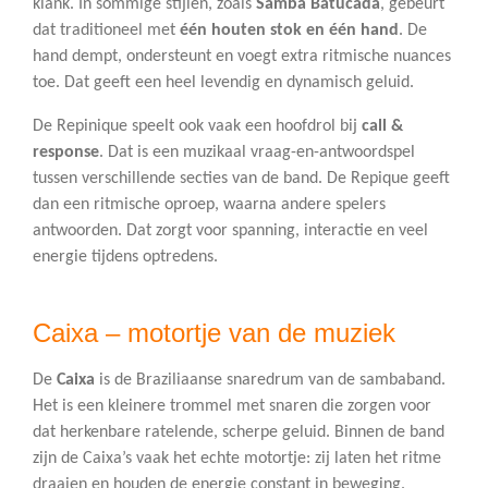
klank. In sommige stijlen, zoals
Samba Batucada
, gebeurt
dat traditioneel met
één houten stok en één hand
. De
hand dempt, ondersteunt en voegt extra ritmische nuances
toe. Dat geeft een heel levendig en dynamisch geluid.
De Repinique speelt ook vaak een hoofdrol bij
call &
response
. Dat is een muzikaal vraag-en-antwoordspel
tussen verschillende secties van de band. De Repique geeft
dan een ritmische oproep, waarna andere spelers
antwoorden. Dat zorgt voor spanning, interactie en veel
energie tijdens optredens.
Caixa – motortje van de muziek
De
Caixa
is de Braziliaanse snaredrum van de sambaband.
Het is een kleinere trommel met snaren die zorgen voor
dat herkenbare ratelende, scherpe geluid. Binnen de band
zijn de Caixa’s vaak het echte motortje: zij laten het ritme
draaien en houden de energie constant in beweging.