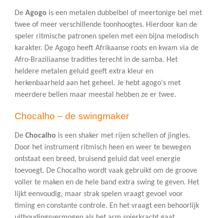
De
Agogo
is een metalen dubbelbel of meertonige bel met
twee of meer verschillende toonhoogtes. Hierdoor kan de
speler ritmische patronen spelen met een bijna melodisch
karakter. De Agogo heeft Afrikaanse roots en kwam via de
Afro-Braziliaanse tradities terecht in de samba. Het
heldere metalen geluid geeft extra kleur en
herkenbaarheid aan het geheel. Je hebt agogo's met
meerdere bellen maar meestal hebben ze er twee.
Chocalho – de swingmaker
De
Chocalho
is een shaker met rijen schellen of jingles.
Door het instrument ritmisch heen en weer te bewegen
ontstaat een breed, bruisend geluid dat veel energie
toevoegt. De Chocalho wordt vaak gebruikt om de groove
voller te maken en de hele band extra swing te geven. Het
lijkt eenvoudig, maar strak spelen vraagt gevoel voor
timing en constante controle. En het vraagt een behoorlijk
uithoudingsvermogen als het arm spierkracht gaat.