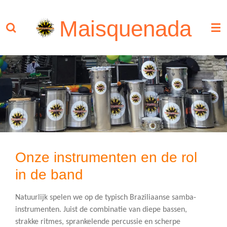
Ga
Maisquenada
direct
naar
de
hoofdinhoud
Onze instrumenten en de rol
in de band
Natuurlijk spelen we op de typisch Braziliaanse samba-
instrumenten. Juist de combinatie van diepe bassen,
strakke ritmes, sprankelende percussie en scherpe