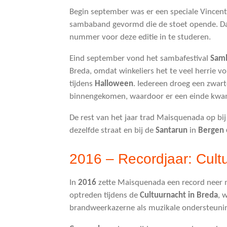
Begin september was er een speciale Vincent
sambaband gevormd die de stoet opende. Daar
nummer voor deze editie in te studeren.
Eind september vond het sambafestival
Sam
Breda, omdat winkeliers het te veel herrie 
tijdens
Halloween
. Iedereen droeg een zwa
binnengekomen, waardoor er een einde kwam
De rest van het jaar trad Maisquenada op bi
dezelfde straat en bij de
Santarun
in
Bergen 
2016 – Recordjaar: Cult
In
2016
zette Maisquenada een record neer
optreden tijdens de
Cultuurnacht in Breda
, 
brandweerkazerne als muzikale ondersteuning