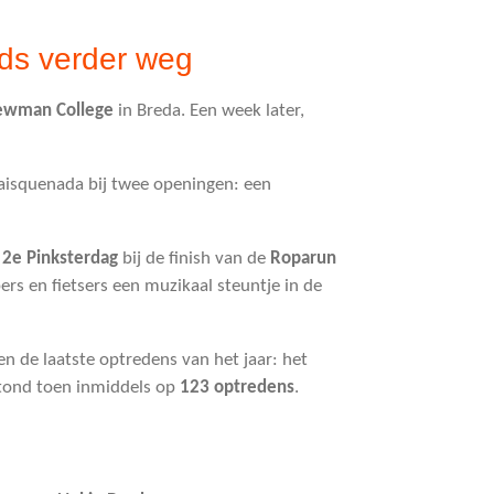
eds verder weg
ewman College
in Breda. Een week later,
Maisquenada bij twee openingen: een
p
2e Pinksterdag
bij de finish van de
Roparun
ers en fietsers een muzikaal steuntje in de
n de laatste optredens van het jaar: het
 stond toen inmiddels op
123 optredens
.