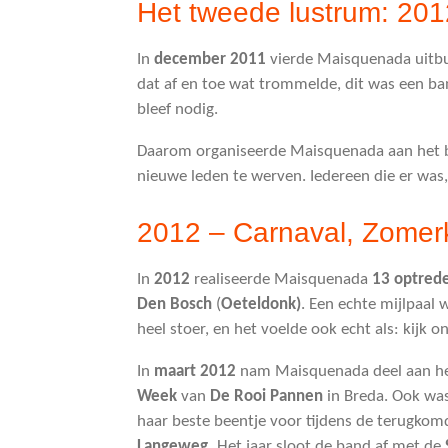
Het tweede lustrum: 201
In
december 2011
vierde Maisquenada uitb
dat af en toe wat trommelde, dit was een ban
bleef nodig.
Daarom organiseerde Maisquenada aan het 
nieuwe leden te werven. Iedereen die er was,
2012 – Carnaval, Zomerk
In
2012
realiseerde Maisquenada
13 optred
Den Bosch
(
Oeteldonk)
. Een echte mijlpaal 
heel stoer, en het voelde ook echt als: kijk o
In
maart 2012
nam Maisquenada deel aan h
Week
van
De Rooi Pannen
in Breda. Ook wa
haar beste beentje voor tijdens de terugkom
Langeweg.
Het jaar sloot de band af met de