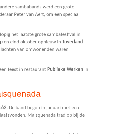
 andere sambabands werd een grote
leraar Peter van Aert, om een speciaal
opig het laatste grote sambafestival in
op
en eind oktober opnieuw in
Toverland
r klachten van omwonenden waren
 een feest in restaurant
Publieke Werken
in
Maisquenada
162
. De band begon in januari met een
plaatsvonden. Maisquenada trad op bij de