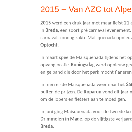
2015 – Van AZC tot Alpe 
2015
werd een druk jaar met maar liefst
21 
in
Breda,
een soort pré carnaval evenement. 
carnavalszondag zakte Maisquenada opnieu
Optocht.
In maart speelde Maisquenada tijdens het o
opvanglocatie.
Koningsdag
werd opnieuw gev
enige band die door het park mocht flaneren
In mei reisde Maisquenada weer naar het
Sa
buiten de prijzen. De
Roparun
vond dit jaar 
om de lopers en fietsers aan te moedigen.
In juni ging Maisquenada voor de tweede ke
Drimmelen in Made
, op de vijftigste verjaa
Breda
.