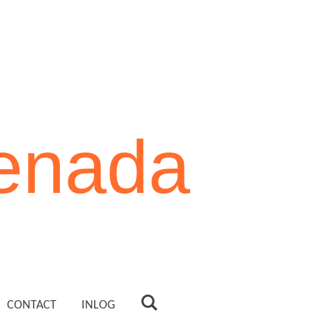
enada
CONTACT
INLOG