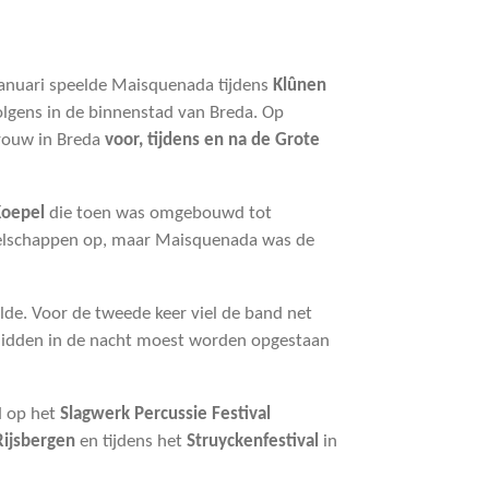
 januari speelde Maisquenada tijdens
Klûnen
lgens in de binnenstad van Breda. Op
rouw in Breda
voor, tijdens en na de Grote
Koepel
die toen was omgebouwd tot
elschappen op, maar Maisquenada was de
de. Voor de tweede keer viel de band net
midden in de nacht moest worden opgestaan
d op het
Slagwerk Percussie Festival
Rijsbergen
en tijdens het
Struyckenfestival
in