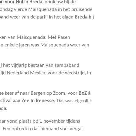
n voor Nul in Breda
, opnieuw bij de
zondag vierde Maisquenada in het bruisende
and weer van de partij in het eigen
Breda bij
nken van Maisquenada. Met Pasen
an enkele jaren was Maisquenada weer van
ij het vijfjarig bestaan van sambaband
jd Nederland Mexico, voor de wedstrijd, in
ee keer af naar Bergen op Zoom, voor
BoZ à
stival aan Zee
i
n Renesse.
Dat was eigenlijk
ada.
jaar vond plaats op 1 november tijdens
. Een optreden dat niemand snel vergat.