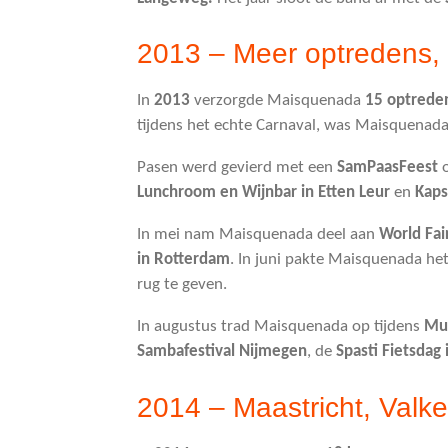
2013 – Meer optredens, 
In
2013
verzorgde Maisquenada
15 optrede
tijdens het echte Carnaval, was Maisquenad
Pasen werd gevierd met een
SamPaasFeest
Lunchroom en Wijnbar in Etten Leur
en
Kaps
In mei nam Maisquenada deel aan
World Fai
in Rotterdam
. In juni pakte Maisquenada het
rug te geven.
In augustus trad Maisquenada op tijdens
Muz
Sambafestival Nijmegen
, de
Spasti Fietsdag
2014 – Maastricht, Valk