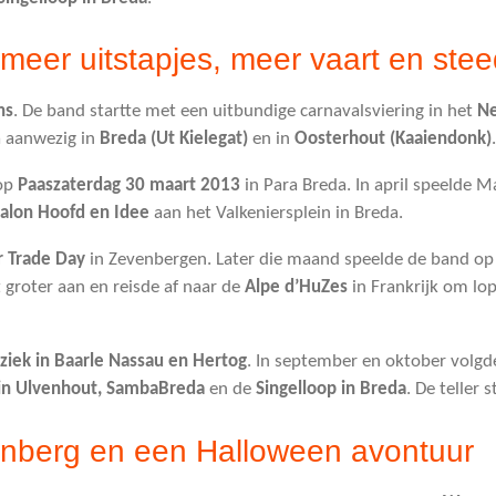
meer uitstapjes, meer vaart en ste
ns
. De band startte met een uitbundige carnavalsviering in het
N
a aanwezig in
Breda (Ut Kielegat)
en in
Oosterhout (Kaaiendonk)
.
op
Paaszaterdag 30 maart 2013
in Para Breda. In april speelde 
alon Hoofd en Idee
aan het Valkeniersplein in Breda.
r Trade Day
in Zevenbergen. Later die maand speelde de band o
 groter aan en reisde af naar de
Alpe d’HuZes
in Frankrijk om lop
iek in Baarle Nassau en Hertog
. In september en oktober volgde
 in Ulvenhout,
SambaBreda
en de
Singelloop in Breda
. De teller
enberg en een Halloween avontuur