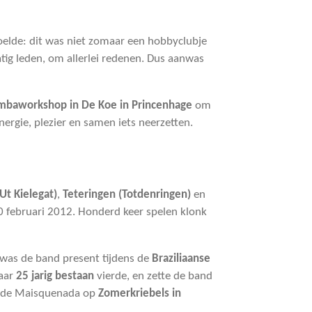
oelde: dit was niet zomaar een hobbyclubje
atig leden, om allerlei redenen. Dus aanwas
mbaworkshop in De Koe in Princenhage
om
ergie, plezier en samen iets neerzetten.
Ut Kielegat)
,
Teteringen (Totdenringen)
en
0 februari 2012. Honderd keer spelen klonk
 was de band present tijdens de
Braziliaanse
aar
25 jarig bestaan
vierde, en zette de band
elde Maisquenada op
Zomerkriebels in