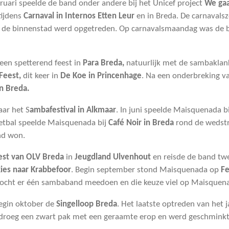
bruari speelde de band onder andere bij het Unicef project
We gaa
tijdens
Carnaval in
Internos Etten Leur
en in Breda. De carnavals
in de binnenstad werd opgetreden. Op carnavalsmaandag was de b
j een spetterend feest in
Para Breda,
natuurlijk met de sambakla
Feest,
dit keer in
De Koe in Princenhage
. Na een onderbreking v
in Breda.
aar het S
ambafestival in
Alkmaar
. In juni speelde Maisquenada b
etbal speelde Maisquenada bij
Café Noir in Breda
rond de wedstri
nd won.
est van OLV Breda
in
Jeugdland Ulvenhout
en reisde de band tw
ies naar Krabbefoor
. Begin september stond Maisquenada op
Fe
e mocht er één sambaband meedoen en die keuze viel op Maisquen
egin oktober de
Singelloop Breda
. Het laatste optreden van het 
 droeg een zwart pak met een geraamte erop en werd geschminkt