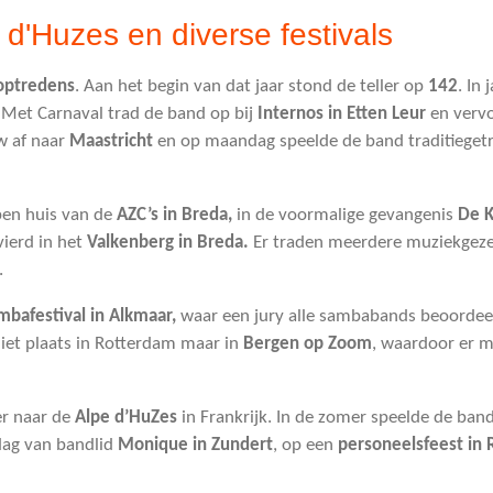
d'Huzes en diverse festivals
optredens
. Aan het begin van dat jaar stond de teller op
142
. In
Met Carnaval trad de band op bij
Internos in Etten Leur
en vervo
w af naar
Maastricht
en op maandag speelde de band traditieget
pen huis van de
AZC’s in Breda,
in de voormalige gevangenis
De 
ierd in het
Valkenberg in Breda.
Er traden meerdere muziekgez
.
mbafestival in Alkmaar,
waar een jury alle sambabands beoordeel
niet plaats in Rotterdam maar in
Bergen op Zoom
, waardoor er 
er naar de
Alpe d’HuZes
in Frankrijk. In de zomer speelde de ban
rdag van bandlid
Monique in Zundert
, op een
personeelsfeest
in 