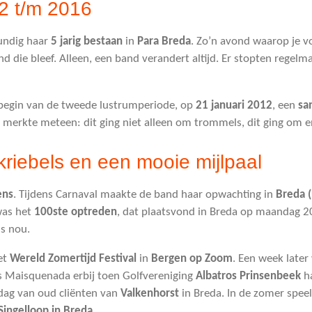
2 t/m 2016
undig haar
5 jarig bestaan
in
Para Breda
. Zo’n avond waarop je v
d die bleef. Alleen, een band verandert altijd. Er stopten regelm
begin van de tweede lustrumperiode, op
21 januari 2012
, een
sa
 merkte meteen: dit ging niet alleen om trommels, dit ging om en
riebels en een mooie mijlpaal
ens
. Tijdens Carnaval maakte de band haar opwachting in
Breda (
was het
100ste optreden
, dat plaatsvond in Breda op maandag 2
ns nou.
et
Wereld Zomertijd Festival
in
Bergen op Zoom
. Een week later
s Maisquenada erbij toen Golfvereniging
Albatros Prinsenbeek
h
dag van oud cliënten van
Valkenhorst
in Breda. In de zomer spe
Singelloop in Breda
.