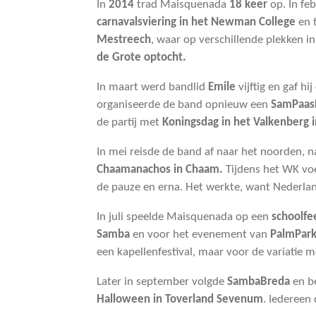
In
2014
trad Maisquenada
18 keer
op. In fe
carnavalsviering in het Newman College
en 
Mestreech
, waar op verschillende plekken 
de Grote optocht.
In maart werd bandlid
Emile
vijftig en gaf hi
organiseerde de band opnieuw een
SamPaas
de partij met
Koningsdag in het Valkenberg
In mei reisde de band af naar het noorden, n
Chaamanachos
in Chaam.
Tijdens het WK vo
de pauze en erna. Het werkte, want Nederla
In juli speelde Maisquenada op een
schoolfe
Samba
en voor het evenement van
PalmPark
een kapellenfestival, maar voor de variati
Later in september volgde
SambaBreda
en b
Halloween in Toverland Sevenum
. Iedereen