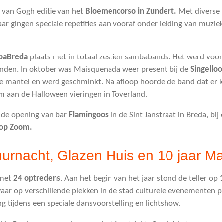
 van Gogh editie van het
Bloemencorso in Zundert.
Met diverse
 gingen speciale repetities aan vooraf onder leiding van muziek
baBreda
plaats met in totaal zestien sambabands. Het werd voorl
vonden. In oktober was Maisquenada weer present bij de
Singello
rte mantel en werd geschminkt. Na afloop hoorde de band dat e
 aan de Halloween vieringen in Toverland.
j de opening van bar
Flamingoos
in de Sint Janstraat in Breda, bij
op Zoom.
uurnacht, Glazen Huis en 10 jaar 
 met
24 optredens
. Aan het begin van het jaar stond de teller op
waar op verschillende plekken in de stad culturele evenementen 
 tijdens een speciale dansvoorstelling en lichtshow.