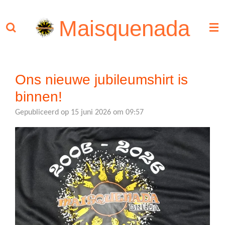
Ga
Maisquenada
direct
naar
de
hoofdinhoud
Ons nieuwe jubileumshirt is
binnen!
Gepubliceerd op 15 juni 2026 om 09:57