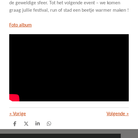
de geweldige sfeer. Tot het volgende event – we komen
graag jullie festival, run of stad een beetje warmer maken !
Foto album
«
Vorige
Volgende
»
D
D
S
D
e
e
h
e
l
e
a
l