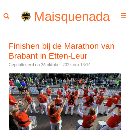
Ga
Maisquenada
direct
naar
de
hoofdinhoud
Finishen bij de Marathon van
Brabant in Etten-Leur
Gepubliceerd op 26 oktober 2025 om 13:14