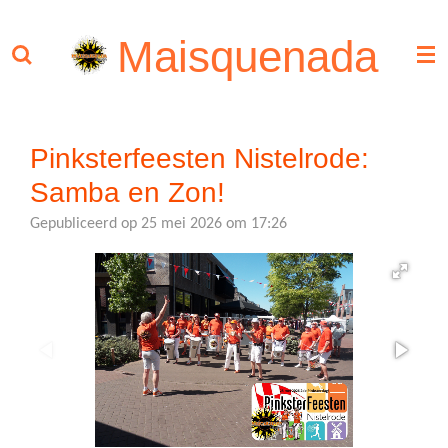
Ga
Maisquenada
direct
naar
de
hoofdinhoud
Pinksterfeesten Nistelrode:
Samba en Zon!
Gepubliceerd op 25 mei 2026 om 17:26