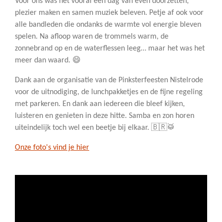
Voor ons was het vooral een dag van even doorzetten,
plezier maken en samen muziek beleven. Petje af ook voor
alle bandleden die ondanks de warmte vol energie bleven
spelen. Na afloop waren de trommels warm, de
zonnebrand op en de waterflessen leeg… maar het was het
meer dan waard. 😄
Dank aan de organisatie van de Pinksterfeesten Nistelrode
voor de uitnodiging, de lunchpakketjes en de fijne regeling
met parkeren. En dank aan iedereen die bleef kijken,
luisteren en genieten in deze hitte. Samba en zon horen
uiteindelijk toch wel een beetje bij elkaar. 🇧🇷🥁
Onze foto's vind je hier