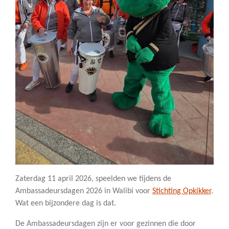
Zaterdag 11 april 2026, speelden we tijdens de
Ambassadeursdagen 2026 in Walibi voor
Stichting Opkikker
.
Wat een bijzondere dag is dat.
De Ambassadeursdagen zijn er voor gezinnen die door