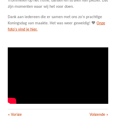
Trommelen op het ritme, dansen en stralen van plezier. Dat
zijn momenten waar wij het voor doen.
Dank aan iedereen die er samen met ons zo’n prachtige
Koningsdag van maakte. Het was weer geweldig! 🧡
Onze
foto's vind je hier.
«
Vorige
Volgende
»