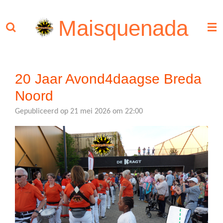
Ga
Maisquenada
direct
naar
de
hoofdinhoud
20 Jaar Avond4daagse Breda
Noord
Gepubliceerd op 21 mei 2026 om 22:00