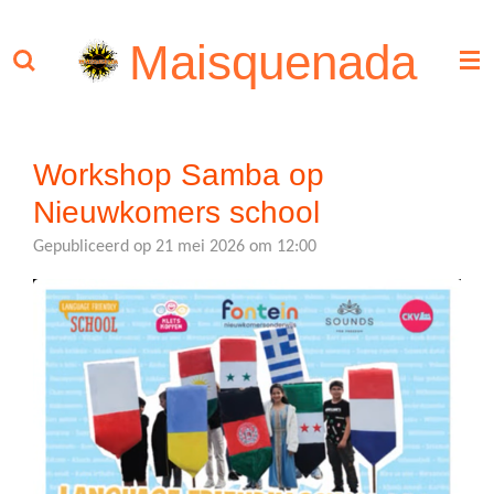
Ga
Maisquenada
direct
naar
de
hoofdinhoud
Workshop Samba op
Nieuwkomers school
Gepubliceerd op 21 mei 2026 om 12:00